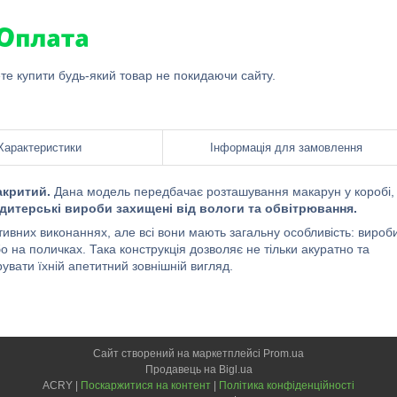
ете купити будь-який товар не покидаючи сайту.
Характеристики
Інформація для замовлення
акритий.
Дана модель передбачає розташування макарун у коробі,
дитерські вироби захищені від вологи та обвітрювання.
тивних виконаннях, але всі вони мають загальну особливість: вироб
 на поличках. Така конструкція дозволяє не тільки акуратно та
вати їхній апетитний зовнішній вигляд.
Сайт створений на маркетплейсі
Prom.ua
Продавець на Bigl.ua
ACRY |
Поскаржитися на контент
|
Політика конфіденційності