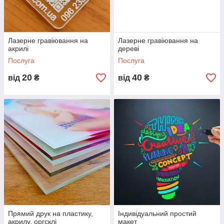
Лазерне гравіювання на
Лазерне гравіювання на
акрилі
дереві
Послуга
Послуга
20
40
від
₴
від
₴
Прямий друк на пластику,
Індивідуальний простий
акрилу, оргсклі
макет