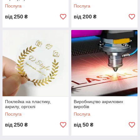
Послуга
Послуга
250
200
від
₴
від
₴
Поклейка на пластику,
Виробництво акрилових
акрилу, оргсклі
виробів
Послуга
Послуга
250
50
від
₴
від
₴