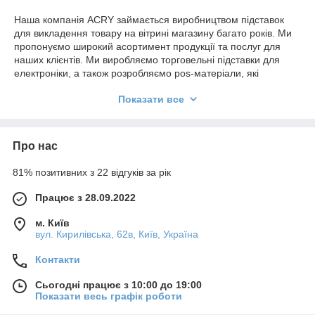
Наша компанія ACRY займається виробництвом підставок
для викладення товару на вітрині магазину багато років. Ми
пропонуємо широкий асортимент продукції та послуг для
наших клієнтів. Ми виробляємо торговельні підставки для
електроніки, а також розробляємо pos-матеріали, які
допоможуть привернути увагу покупців до вашого товару.
Показати все
Однією з наших послуг є лазерне різання та гравіювання. Ми
можемо запропонувати послуги гравіювання на різних
матеріалах, включаючи фанеру, акрил, пластик та інші
Про нас
неметалеві матеріали. Наша компанія використовує лазерне
гравіювання, яке дозволяє створювати дизайн, який буде
81% позитивних з 22 відгуків за рік
точним та довговічним.
Ми також пропонуємо послуги з розробки дизайну підставок
Працює з 28.09.2022
для наших клієнтів. Наша команда професійних дизайнерів
може створити унікальний дизайн підставок, який відповідає
м. Київ
вашим потребам та бренду.
вул. Кирилівська, 62в, Київ, Україна
Ми гарантуємо високу якість продукції та послуг. Ми
Контакти
працюємо як з оптовими, так і роздрібними покупцями. Наше
виробництво знаходиться у Києві, але ми пропонуємо
Сьогодні працює з 10:00 до 19:00
доставку по всій Україні.
Показати весь графік роботи
Якщо ви шукаєте надійного партнера для виробництва