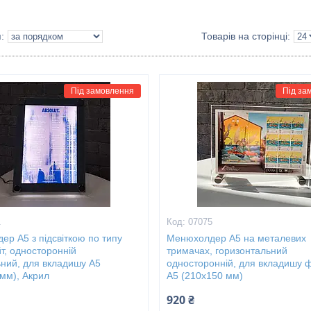
Під замовлення
Під за
1
07075
р А5 з підсвіткою по типу
Менюхолдер А5 на металевих
т, односторонній
тримачах, горизонтальний
ьний, для вкладишу А5
односторонній, для вкладишу 
мм), Акрил
А5 (210х150 мм)
920 ₴