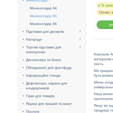
Менюхолдер
В наяв
Менюхолдер А4
Оптом і 
Менюхолдер А5
Менюхолдер А6
К
Підставки для десертів
Нагороди
Торгові підставки для
електроніки
Компанія A
матеріалів 
Диспенсери та бокси
якість.
Обладнання для фастфуду
Ми працюєм
Інформаційні стенди
бути впевн
Меню холде
Дефлектори, екрани для
універсаль
кондиціонерів
Наші менюх
Гірки для товарів
пропонуємо 
Ящики для грошей та анкет
Якщо ви шу
продукції т
Послуги