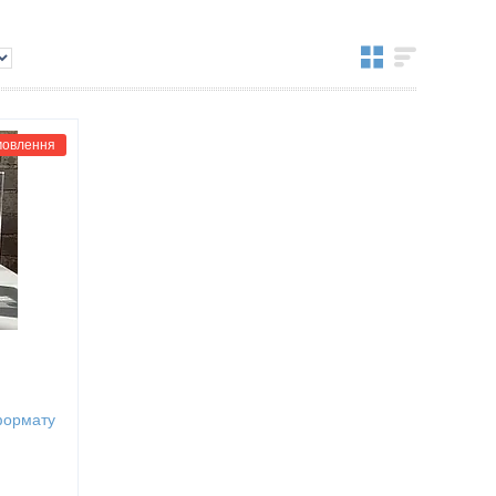
мовлення
формату