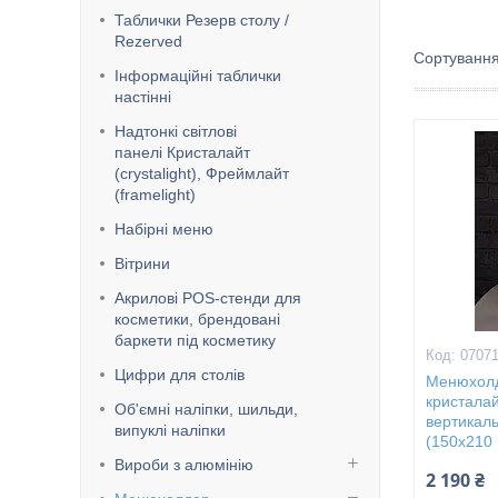
Таблички Резерв столу /
Rezerved
Інформаційні таблички
настінні
Надтонкі світлові
панелі Кристалайт
(crystalight), Фреймлайт
(framelight)
Набірні меню
Вітрини
Акрилові POS-стенди для
косметики, брендовані
баркети під косметику
0707
Цифри для столів
Менюхолде
кристалай
Об'ємні наліпки, шильди,
вертикал
випуклі наліпки
(150х210 
Вироби з алюмінію
2 190 ₴