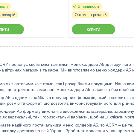
ності
В наявності
в роздріб
Оптом і в роздріб
УПИТИ
КУПИТИ
CRY пропонує своїм клієнтам якісні менюхолдери А5 для зручного
на вітринах магазинів та кафе. Ми виготовляємо меню холдери А5 на
о як з оптовими клієнтами, так і роздрібними покупцями. Наша комп
ені, що отримаєте замовлені менюхолдери А5 вчасно та без пробле
р А5 є одним із найбільш популярних форматів, який знаходить зас
ний розмір та формат, що дозволяє використовувати його для різних
олдери А5 формату виконані з високоякісних матеріалів, забезпечую
як вертикальні, так і горизонтальні варіанти, щоб наші клієнти мог
каєте надійного постачальника меню холдерів А5, то ACRY – це те,
а швидку доставку по всій Україні. Зробіть замовлення у нас прямо з