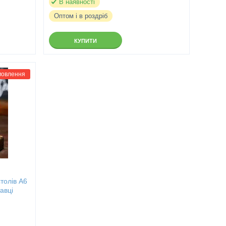
В наявності
Оптом і в роздріб
КУПИТИ
мовлення
толів А6
авці