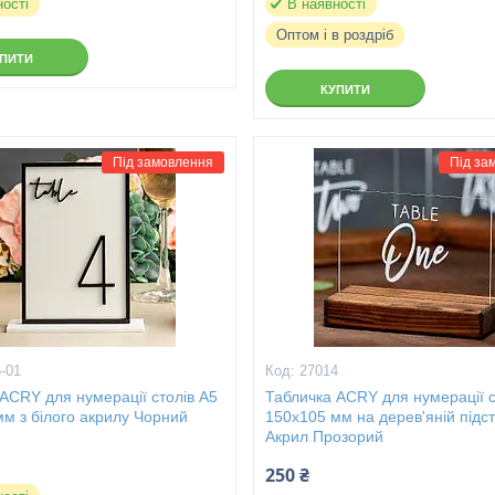
ності
В наявності
Оптом і в роздріб
УПИТИ
КУПИТИ
Під замовлення
Під за
-01
27014
ACRY для нумерації столів А5
Табличка ACRY для нумерації с
м з білого акрилу Чорний
150х105 мм на дерев'яній підст
Акрил Прозорий
250 ₴