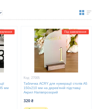
мовлення
Під замовлення
27005
ції
Табличка ACRY для нумерації столів А5
х35 мм
150х210 мм на дерев'яній підставці
Акрил Напівпрозорий
320 ₴