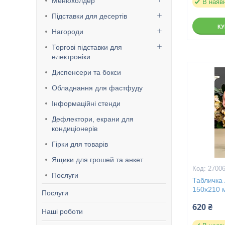
Менюхолдер
В наяв
Підставки для десертів
К
Нагороди
Торгові підставки для
електроніки
Диспенсери та бокси
Обладнання для фастфуду
Інформаційні стенди
Дефлектори, екрани для
кондиціонерів
Гірки для товарів
Ящики для грошей та анкет
27006
Послуги
Табличка 
150х210 м
Послуги
620 ₴
Наші роботи