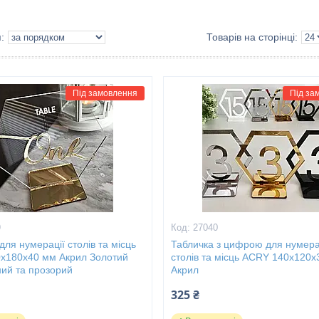
Під замовлення
Під за
9
27040
для нумерації столів та місць
Табличка з цифрою для нумера
х180х40 мм Акрил Золотий
столів та місць ACRY 140х120
ний та прозорий
Акрил
325 ₴