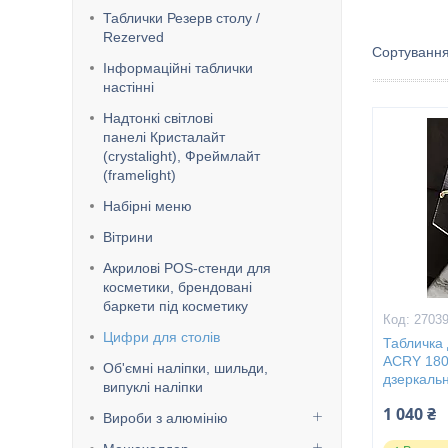
Таблички Резерв столу /
Rezerved
Інформаційні таблички
настінні
Надтонкі світлові
панелі Кристалайт
(crystalight), Фреймлайт
(framelight)
Набірні меню
Вітрини
Акрилові POS-стенди для
косметики, брендовані
баркети під косметику
2703
Цифри для столів
Табличка 
ACRY 180
Об'ємні наліпки, шильди,
дзеркаль
випуклі наліпки
1 040 ₴
Вироби з алюмінію