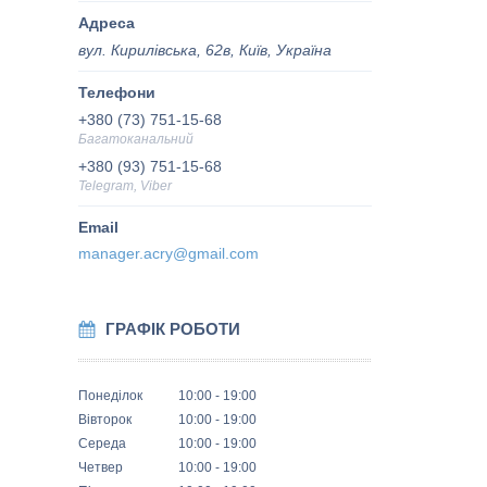
вул. Кирилівська, 62в, Київ, Україна
+380 (73) 751-15-68
Багатоканальний
+380 (93) 751-15-68
Telegram, Viber
manager.acry@gmail.com
ГРАФІК РОБОТИ
Понеділок
10:00
19:00
Вівторок
10:00
19:00
Середа
10:00
19:00
Четвер
10:00
19:00