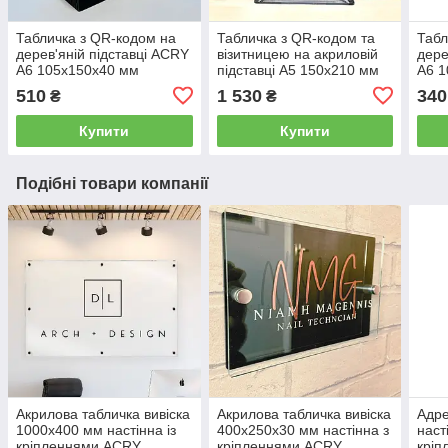
Табличка з QR-кодом на
Табличка з QR-кодом та
Табл
дерев'яній підставці ACRY
візитницею на акриловій
дере
А6 105х150х40 мм
підставці А5 150х210 мм
А6 
Напівпрозорий
ACRY
510
1 530
340
₴
₴
Купити
Купити
Подібні товари компанії
Акрилова табличка вивіска
Акрилова табличка вивіска
Адре
1000х400 мм настінна із
400х250х30 мм настінна з
наст
кріпленнями ACRY
кріпленнями ACRY
крі