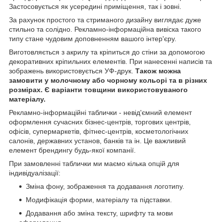
Застосовується як усередині приміщення, так і зовні.
За рахунок простого та стриманого дизайну виглядає дуже
стильно та солідно. Рекламно-інформаційна вивіска такого
типу стане чудовим доповненням вашого інтер'єру.
Виготовляється з акрилу та кріпиться до стіни за допомогою
декоративних кріпильних елементів. При нанесенні написів та
зображень використовується УФ-друк.
Також можна
замовити у молочному або чорному кольорі та в різних
розмірах. Є варіанти товщини використовуваного
матеріалу.
Рекламно-інформаційні таблички - невід'ємний елемент
оформлення сучасних бізнес-центрів, торгових центрів,
офісів, супермаркетів, фітнес-центрів, косметологічних
салонів, державних установ, банків та ін. Це важливий
елемент брендингу будь-якої компанії.
При замовленні таблички ми маємо кілька опцій для
індивідуалізації:
Зміна фону, зображення та додавання логотипу.
Модифікація форми, матеріалу та підставки.
Додавання або зміна тексту, шрифту та мови