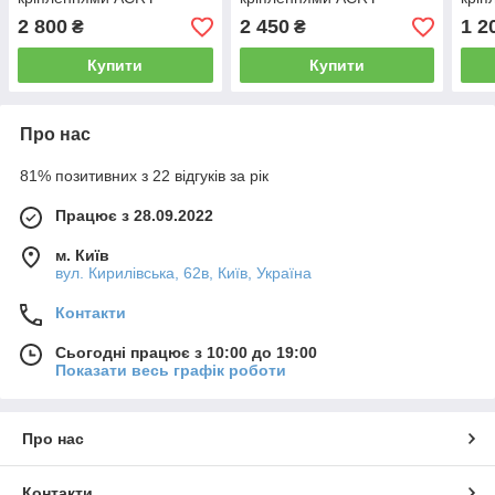
Прозорий Акрил 3 мм
Прозорий та чорний Акрил
200х
2 800
2 450
1 2
₴
₴
Акр
Купити
Купити
Про нас
81% позитивних з 22 відгуків за рік
Працює з 28.09.2022
м. Київ
вул. Кирилівська, 62в, Київ, Україна
Контакти
Сьогодні працює з 10:00 до 19:00
Показати весь графік роботи
Про нас
Контакти