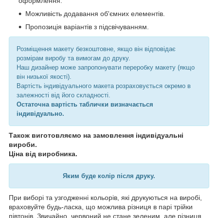
оформлення.
Можливість додавання об'ємних елементів.
Пропозиція варіантів з підсвічуванням.
Розміщення макету безкоштовне, якщо він відповідає
розмірам виробу та вимогам до друку.
Наш дизайнер може запропонувати переробку макету (якщо
він низької якості).
Вартість індивідуального макета розраховується окремо в
залежності від його складності.
Остаточна вартість таблички визначається
індивідуально.
Також виготовляємо на замовлення індивідуальні
вироби.
Ціна від виробника.
Яким буде колір після друку.
При виборі та узгодженні кольорів, які друкуються на виробі,
враховуйте будь-ласка, що можлива різниця в парі трійки
півтонів. Звичайно, червоний не стане зеленим, але різниця