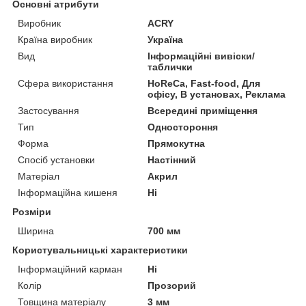
Основні атрибути
Виробник
ACRY
Країна виробник
Україна
Вид
Інформаційні вивіски/
таблички
Сфера використання
HoReCa, Fast-food, Для
офісу, В установах, Реклама
Застосування
Всередині приміщення
Тип
Одностороння
Форма
Прямокутна
Спосіб установки
Настінний
Матеріал
Акрил
Інформаційна кишеня
Ні
Розміри
Ширина
700 мм
Користувальницькі характеристики
Інформаційний карман
Ні
Колір
Прозорий
Товщина матеріалу
3 мм