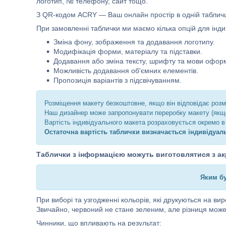
логотип, № телефону, сайт тощо.
З QR-кодом ACRY — Ваш онлайн простір в одній табличц
При замовленні таблички ми маємо кілька опцій для індив
Зміна фону, зображення та додавання логотипу.
Модифікація форми, матеріалу та підставки.
Додавання або зміна тексту, шрифту та мови офор
Можливість додавання об'ємних елементів.
Пропозиція варіантів з підсвічуванням.
Розміщення макету безкоштовне, якщо він відповідає розм
Наш дизайнер може запропонувати переробку макету (якщо 
Вартість індивідуального макета розраховується окремо в 
Остаточна вартість таблички визначається індивідуал
Таблички з інформацією можуть виготовлятися з акри
Яким бу
При виборі та узгодженні кольорів, які друкуються на вир
Звичайно, червоний не стане зеленим, але різниця може
Чинники, що впливають на результат: