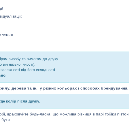
і!
ідуалізації:
млення.
ірам виробу та вимогам до друку.
він низької якості).
залежності від його складності.
ьно.
лу, дерева та ін., у різних кольорах і способах брендування.
де колір після друку.
обі, враховуйте будь-ласка, що можлива різниця в парі трійки півтоні
 бути.