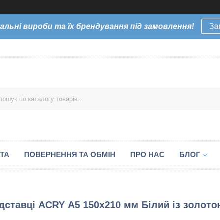
уальні вироби та їх брендування під замовлення!
За
ТА
ПОВЕРНЕННЯ ТА ОБМІН
ПРО НАС
БЛОГ
дставці ACRY А5 150х210 мм Білий із золот