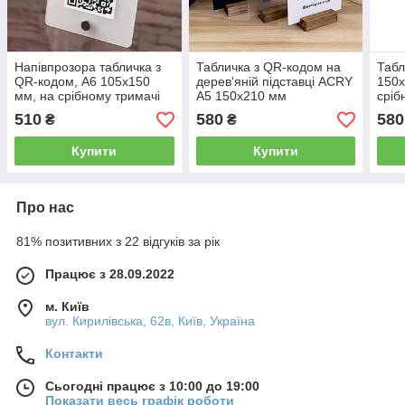
Напівпрозора табличка з
Табличка з QR-кодом на
Табл
QR-кодом, А6 105х150
дерев'яній підставці ACRY
150х
мм, на срібному тримачі
А5 150х210 мм
сріб
по центру, Акрил, ACRY
Напівпрозорий
ACR
510
580
580
₴
₴
Купити
Купити
Про нас
81% позитивних з 22 відгуків за рік
Працює з 28.09.2022
м. Київ
вул. Кирилівська, 62в, Київ, Україна
Контакти
Сьогодні працює з 10:00 до 19:00
Показати весь графік роботи