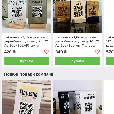
Табличка з QR-кодом на
Табличка з QR-кодом на
Табл
дерев'яній підставці ACRY
дерев'яній підставці ACRY
105х
А6 105х150х40 мм із
А6 105х150 мм Фанера
кодо
різними колірними
підс
420
340
570
₴
₴
варіантами
Купити
Купити
Подібні товари компанії