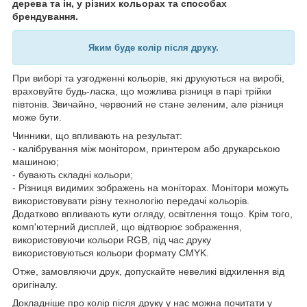
дерева та ін, у різних кольорах та способах
брендування.
Яким буде колір після друку.
При виборі та узгодженні кольорів, які друкуються на виробі,
враховуйте будь-ласка, що можлива різниця в парі трійки
півтонів. Звичайно, червоний не стане зеленим, але різниця
може бути.
Чинники, що впливають на результат:
- калібрування між монітором, принтером або друкарською
машиною;
- бувають складні кольори;
- Різниця видимих зображень на моніторах. Монітори можуть
використовувати різну технологію передачі кольорів.
Додатково впливають кути огляду, освітлення тощо. Крім того,
комп'ютерний дисплей, що відтворює зображення,
використовуючи кольори RGB, під час друку
використовуються кольори формату CMYK.
Отже, замовляючи друк, допускайте невеликі відхилення від
оригіналу.
Докладніше про колір після друку у нас можна почитати у