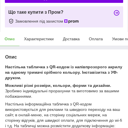
Що таке купити з Пром?
Замовлення під захистом
Опис
Характеристики
Доставка
Оплата
Умови п
Опис
Настільна табличка з QR-кодом із напівпрозорого акрилу
на одному тримачі срібного кольору. Інставізитка з УФ-
друком.
Можливі різні розміри, кольори, форми та дизайни.
Зробимо індивідуальні прорахунки та виготовимо за вашими
побажаннями.
Настільна інформаційна табличка з QR-кодом
використовується для реклами та швидкого переходу на ваш
сайт, в онлай-меню, на сторінку соціальних мереж, на
сторінку відгуків, для швидкої оплати, для підключення до wi-fi
і т.д. На табличці можна розмістити додаткову інформацію: