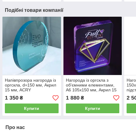
Подібні товари компанії
Напівпрозора нагорода із
Нагорода із оргскла з
Наго
оргскла, d=150 мм, Акрил
об'ємними елементами,
150х
15 мм, ACRY
А6 105х150 мм, Акрил 15
підс
мм, ACRY
ACR
1 350
1 880
2 5
₴
₴
Купити
Купити
Про нас