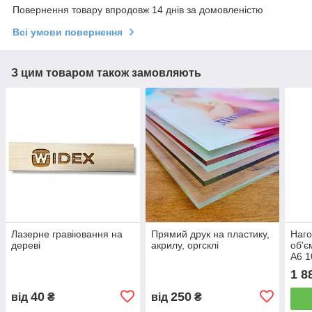
Повернення товару впродовж 14 днів за домовленістю
Всі умови повернення
З цим товаром також замовляють
Лазерне гравіювання на
Прямий друк на пластику,
Наго
дереві
акрилу, оргсклі
об'є
А6 1
мм,
1 8
40
250
від
₴
від
₴