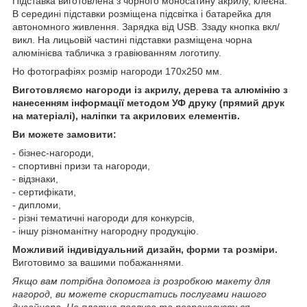
Підставка виготовлена з чорного моносатину акрилу, клеєна.
В середині підставки розміщена підсвітка і батарейка для
автономного живлення. Зарядка від USB. Ззаду кнопка вкл/
викл. На лицьовій частині підставки разміщена чорна
алюмінієва табличка з гравіюванням логотипу.
Но фотографіях розмір нагороди 170х250 мм.
Виготовляємо нагороди із акрилу, дерева та алюмінію з
нанесенням інформації методом УФ друку (прямий друк
на матеріалі), наліпки та акрилових елементів.
Ви можете замовити:
- бізнес-нагороди,
- спортивні призи та нагороди,
- відзнаки,
- сертифікати,
- дипломи,
- різні тематичні нагороди для конкурсів,
- іншу різноманітну нагородну продукцію.
Можливий індивідуальний дизайн, форми та розміри.
Виготовимо за вашими побажаннями.
Якщо вам потрібна допомога із розробкою макету для
нагород, ви можете скористатись послугами нашого
дизайнера. Це платна послуга та розраховується